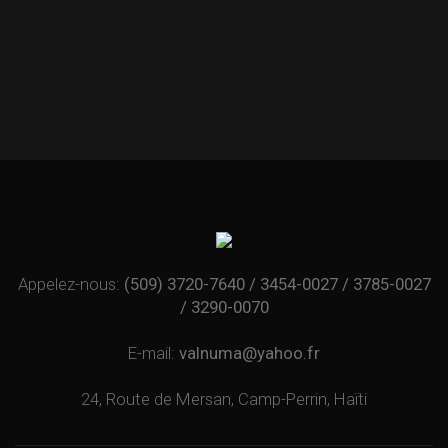
Nous mettons à votre disposition gratuitement
notre parking dans l’hôtel.
Appelez-nous:
(509) 3720-7640 / 3454-0027 / 3785-0027
/ 3290-0070
E-mail:
valnuma@yahoo.fr
24, Route de Mersan, Camp-Perrin, Haïti